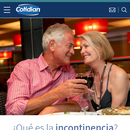
¿Qué es la
incontinencia
?