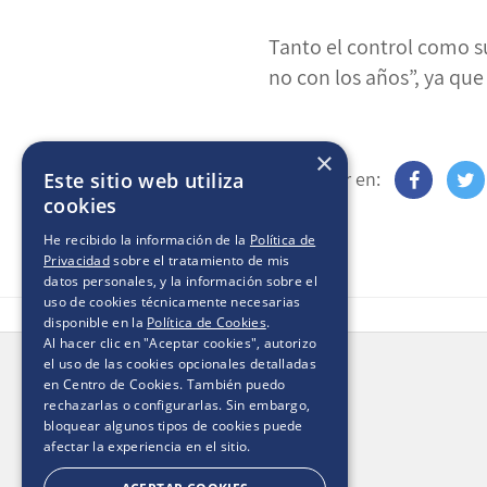
Tanto el control como s
no con los años”, ya qu
×
Compartir en:
Este sitio web utiliza
cookies
He recibido la información de la
Política de
Privacidad
sobre el tratamiento de mis
datos personales, y la información sobre el
uso de cookies técnicamente necesarias
disponible en la
Política de Cookies
.
Al hacer clic en "Aceptar cookies", autorizo
el uso de las cookies opcionales detalladas
en Centro de Cookies. También puedo
rechazarlas o configurarlas. Sin embargo,
0800 2018
Contacto:
bloquear algunos tipos de cookies puede
afectar la experiencia en el sitio.