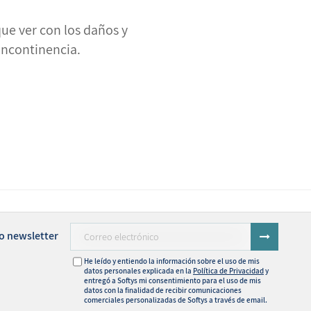
ue ver con los daños y
incontinencia.
o newsletter
He leído y entiendo la información sobre el uso de mis
datos personales explicada en la
Política de Privacidad
y
entregó a Softys mi consentimiento para el uso de mis
datos con la finalidad de recibir comunicaciones
comerciales personalizadas de Softys a través de email.